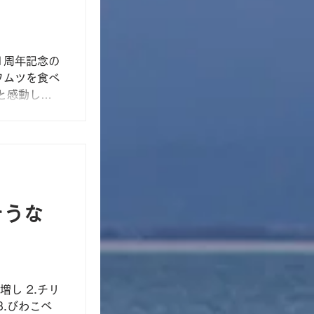
1周年記念の
ワムツを食べ
と感動しま
さい！ 飯
！！
そうな
増し 2.チリ
.びわこベ