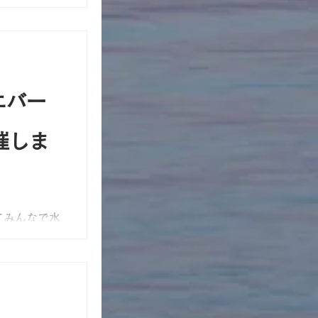
宜しくお願い
エバー
催しま
てみんなで水
中心に40名
ノボリ、ウ
スジエ
したよ！ 網