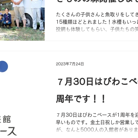
たくさんの子供さんと魚取りをして
15種類ほどとれました！水槽もいっ
投網も体験してもらい、子供たちの
ん見れました。やっぱり川遊びは楽
またやりたいです！ 準備をしてくだ
辺いきものの森の皆さま本当にあり
ました！
2023年7月24日
７月30日はびわこベ
周年です！！
７月30日はびわこベースが1周年を
早いものです。金土日祝しか営業し
が、なんと5000人の入館者がありま
もお越しいただいた皆様のお陰です