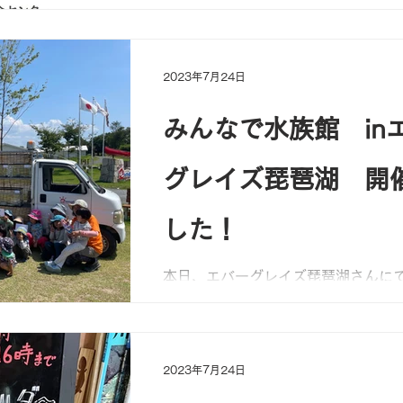
がとうございます。引き続きどうぞ
いたします！...
2023年7月24日
みんなで水族館 in
グレイズ琵琶湖 開
した！
本日、エバーグレイズ琵琶湖さんに
族館を開催しました！ 保育園の方を
ほど参加！ アユにハスにオウミヨシ
キゴリやスナヤツメ、コオイムシ、
ビ。。。。 たくさんの種類が見れま
2023年7月24日
で捕まえたら投網をうったり...