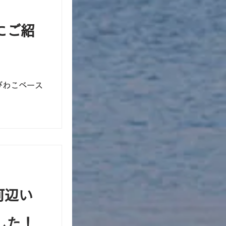
にご紹
びわこベース
河辺い
した！