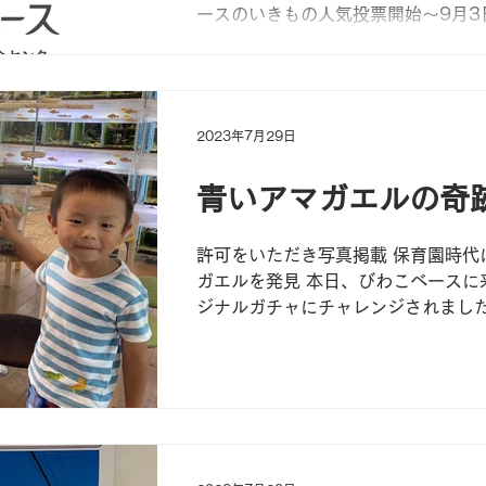
ースのいきもの人気投票開始〜9月3
4.給餌体験 カエル、 サンショウウオなど
10:30.11:30.13:30.14:30.15:3
2023年7月29日
青いアマガエルの奇
許可をいただき写真掲載 保育園時代
ガエルを発見 本日、びわこベースに
ジナルガチャにチャレンジされました
と！見事大当たり（？）の青いアマ
当てました！ 奇跡ですよね！！