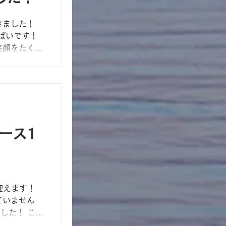
きました！
ぱいです！
笑顔をたくさ
しいですね！
さった、河
がとうござい
ース1
迎えます！
ていません
した！ これ
！本当にあり