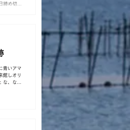
日締め切り
0の5回...
跡
に青いアマ
来館しオリ
 な、なん
ガエルを引き