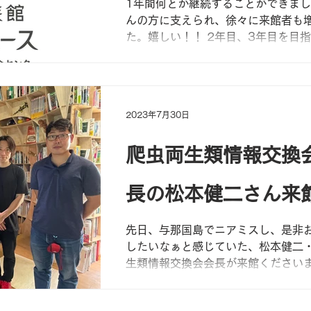
1年間何とか継続することができまし
んの方に支えられ、徐々に来館者も
た。嬉しい！！ 2年目、3年目を目
て、生き物好きを年々増やしていき
どうぞ引き続き宜しくお願い致します
くさんの方に御来館、御連絡をいた
そしてた...
2023年7月30日
爬虫両生類情報交換
長の松本健二さん来
先日、与那国島でニアミスし、是非
したいなぁと感じていた、松本健二
生類情報交換会会長が来館ください
正一先生の意思を受け継ぎ10年以上
められています。お声がけいただき