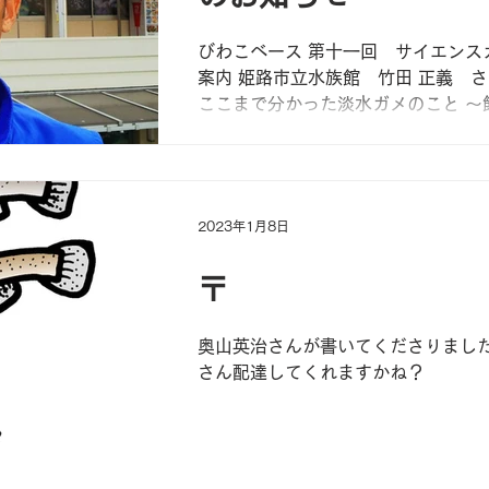
びわこベース 第十一回 サイエンス
案内 姫路市立水族館 竹田 正義 さ
ここまで分かった淡水ガメのこと ～
線から～ 』 姫路市立水族館では、1
ら淡水ガメ（ニホンイシガメ、クサ
ッピアカミミガメ）の繁殖に取り組
産...
2023年1月8日
〒
奥山英治さんが書いてくださりました
さん配達してくれますかね？