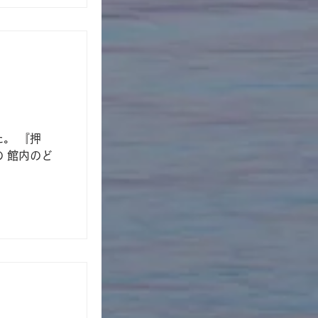
。 『押
 館内のど