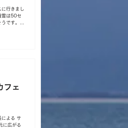
スに行きまし
雪は50セ
そうです。
週は雪の状況
たらお控えい
カフェ
による サ
元に広がる