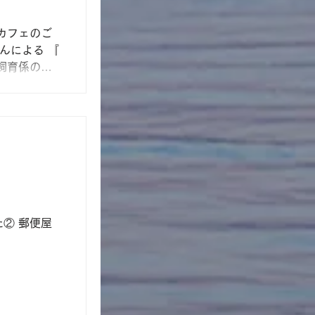
カフェのご
んによる 『
飼育係の目
970年代か
ガメ、ミシシ
み、彼らの
② 郵便屋