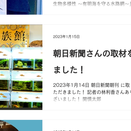
生物多様性 〜有明海を守る水路網〜
えて、滋賀に来られるのを機にお話
です！ぜひ奮ってご参加ください！ ●
（日）15時〜17時...
2023年1月15日
朝日新聞さんの取材
ました！
2023年1月14日 朝日新聞朝刊 に
ただきました！ 記者の林利香さんあ
ざいました！ 関慎太郎