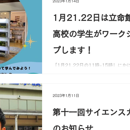
2023年1月14日
1月21.22日は立命
高校の学生がワーク
プします！
「1月21.22日の11時-15時」にか
館宇治高校二年生」が来られて SDG
て、学生達なりに考えたワークショ
ベース内でやってくれます！ 是非お
き、参加してくださいね！ たくさん
2023年1月11日
よりお待ちしております！
第十一回サイエンス
のお知らせ