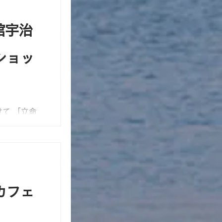
館宇治
ショッ
けて 「立命
sについ
ップをびわこ
越しいただ
のご来館心
カフェ