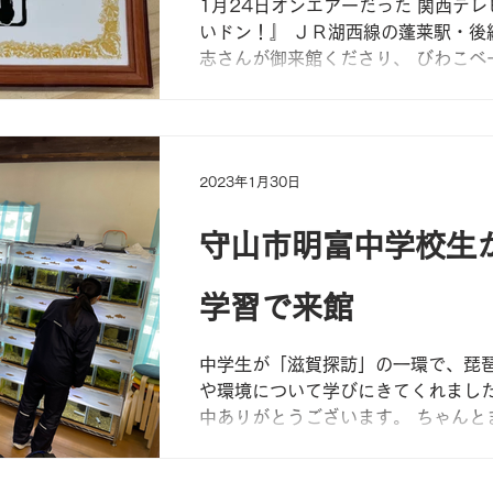
1月24日オンエアーだった 関西テ
いドン！』 ＪＲ湖西線の蓬莱駅・後
志さんが御来館くださり、 びわこベ
上げていただきました！ ロケ内では
んに認定されなかったのですが、た
「大きな団子にはあげて小さな水族
んの？...
2023年1月30日
守山市明富中学校生
学習で来館
中学生が「滋賀探訪」の一環で、琵
や環境について学びにきてくれました
中ありがとうございます。 ちゃんと
表できるかな！？