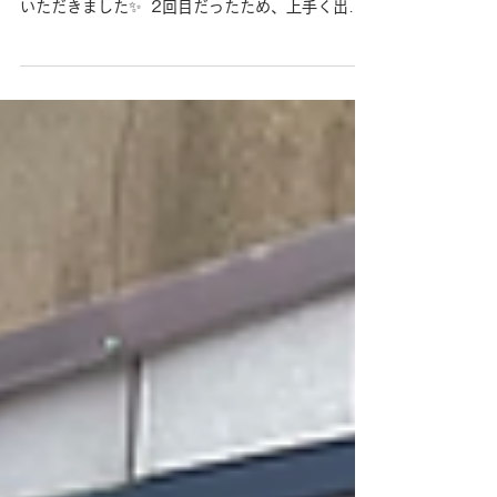
タイワンタナゴの人工授精
⁡⁡ タイワンタナゴの人工授精を行いました！⁡ ⁡⁡⁡たまた
まいらっしゃっていたお客さんにもお手伝いして
いただきました✨ ⁡ 2回目だったため、上手く出来
たかドッキドキ……。⁡⁡⁡前よりかは上手にできた気
がするが……‪。⁡ ⁡ これから卵の様子を観察するのが
楽しみです✨⁡...