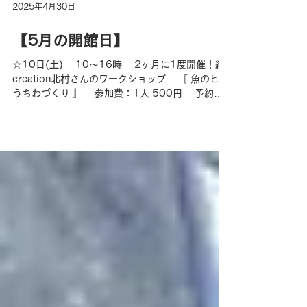
2025年4月30日
【5月の開館日】
☆10日(土) 10～16時 2ヶ月に1度開催！結
creation北村さんのワークショップ 『 魚のヒレ
うちわづくり 』 参加費：1人 500円 予約不
要、受付でお申し付けください！作成したうちわ
は、お持ち帰りOK！ ☆18日(日) 第34回 サイ
エンスカフェ 摂南大学 農学部 応用生物科学科
助教 福家悠介 『約100年ぶりに再発見された滋
賀県のミナミヌマエビと外来種問題』 ※オンガタ
スジシマドジョウとありますが、正しくは「オン
ガスジシマドジョウ」 ※サイエンスカフェ当日
は、10:00～13:00までの営業となります。