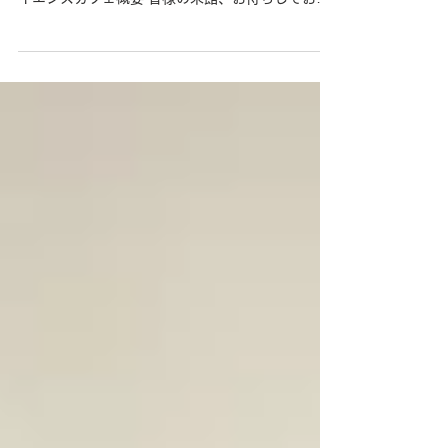
6月の開館日
『6月の開館日』 ○6月15日 サイエンスカフェの
ため、10：00～13：00までの開館 第27回 サ
イエンスカフェ概要 皆様の来館、お待ちしており
ます！