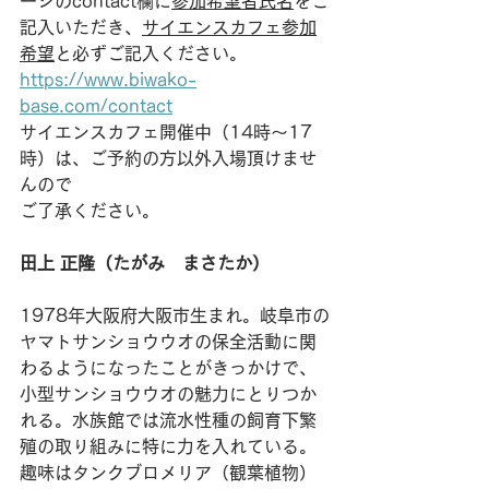
ージのcontact欄に
参加希望者氏名
をご
記入いただき、
サイエンスカフェ参加
希望
と必ずご記入ください。
https://www.biwako-
base.com/contact
サイエンスカフェ開催中（14時～17
時）は、ご予約の方以外入場頂けませ
んので
ご了承ください。
田上 正隆（たがみ　まさたか）
1978年大阪府大阪市生まれ。岐阜市の
ヤマトサンショウウオの保全活動に関
わるようになったことがきっかけで、
小型サンショウウオの魅力にとりつか
れる。水族館では流水性種の飼育下繁
殖の取り組みに特に力を入れている。
趣味はタンクブロメリア（観葉植物）