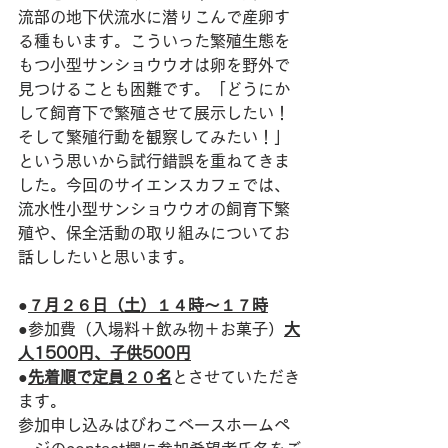
流部の地下伏流水に潜りこんで産卵す
る種もいます。こういった繁殖生態を
もつ小型サンショウウオは卵を野外で
見つけることも困難です。「どうにか
して飼育下で繁殖させて展示したい！
そして繁殖行動を観察してみたい！」
という思いから試行錯誤を重ねてきま
した。今回のサイエンスカフェでは、
流水性小型サンショウウオの飼育下繁
殖や、保全活動の取り組みについてお
話ししたいと思います。
●
７月２６日（土）１４時～１７時
●参加費（入場料＋飲み物＋お菓子）
大
人1500円、子供500円
●
先着順で定員２０名
とさせていただき
ます。
参加申し込みはびわこベースホームペ