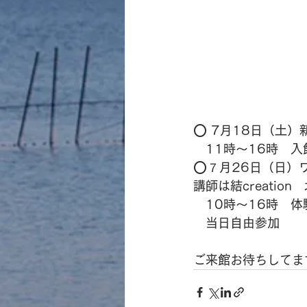
⭕️ 7月18日（土）
　11時〜16時　
⭕️７月26日（日
講師は結creatio
　10時〜16時　
　当日自由参加
ご来館お待ちしてま