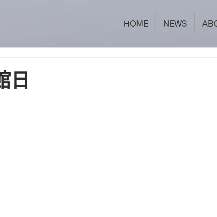
HOME
NEWS
AB
館日