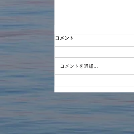
コメント
コメントを追加…
シマサトミさんによる『御当
地井守（滋賀）』他入荷！！