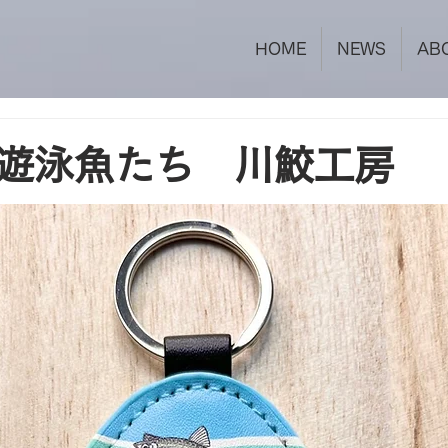
HOME
NEWS
AB
遊泳魚たち 川鮫工房