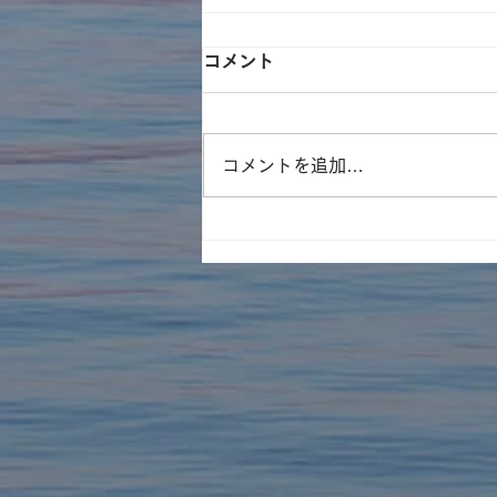
コメント
コメントを追加…
遊林会主催のそとイコ！川ガ
キ育成塾にてみんなで水族館