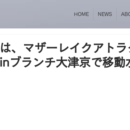
HOME
NEWS
AB
日は、マザーレイクアトラ
4 inブランチ大津京で移