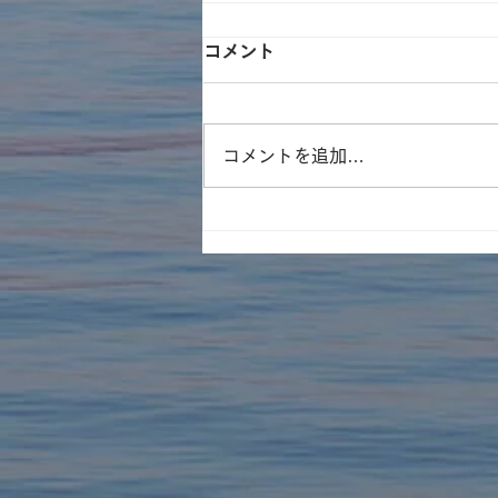
コメント
コメントを追加…
そとイコ『川がガキ育成塾』
in河辺いきものの森