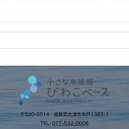
5月30日は『きたきたまつ
5月
り』にて移動水族館！
くし
21
〒520-0514 滋賀県大津市木戸1383-1
TEL:
077-532-0008