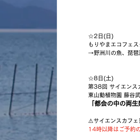
☆2日(日)
もりやまエコフェスタ
→野洲川の魚、琵琶
☆8日(土)
第38回 サイエンス
東山動植物園 藤谷
「都会の中の両生
⚠️サイエンスカフ
14時以降はご予約