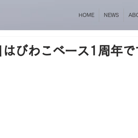
HOME
NEWS
AB
日はびわこベース1周年で