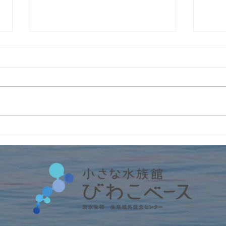
遊林会主催のそとイコ！川ガ
イン
キ育成塾にてみんなで水族館
No
留学