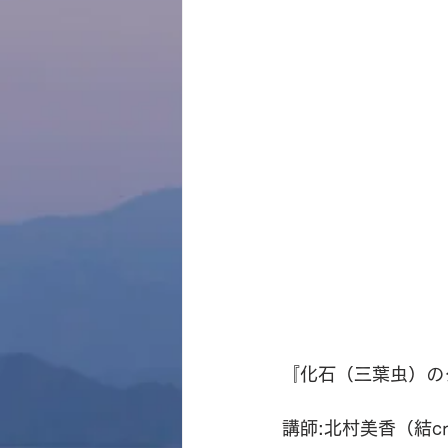
『化石（三葉虫）の
講師:北村美香（結cre