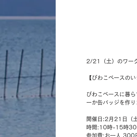
2/21（土）のワ
【びわこベースのい
びわこベースに暮ら
ーか缶バッジを作り
開催日:2月21日（
時間:10時-15時3
参加費:お一人 30