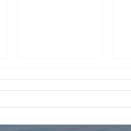
5月30日は『きたきたまつ
5月
り』にて移動水族館！
くし