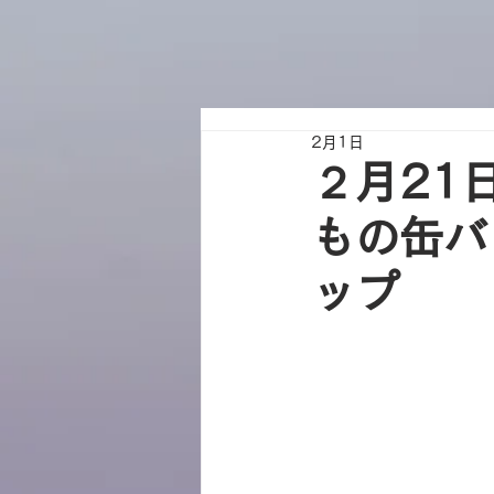
2月1日
２月21
もの缶バ
ップ