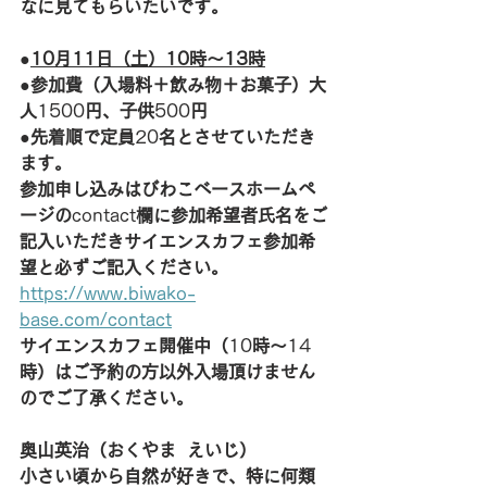
なに見てもらいたいです。
●
10月11日（土）10時～13時
●
参加費（入場料＋飲み物＋お菓子）大
人
1500
円、子供
500
円
●
先着順で定員
20
名とさせていただき
ます。
参加申し込みはびわこベースホームペ
ージの
contact
欄に参加希望者氏名をご
記入いただきサイエンスカフェ参加希
望と必ずご記入ください。
https://www.biwako-
base.com/contact
サイエンスカフェ開催中（
10
時～
14
時）はご予約の方以外入場頂けません
のでご了承ください。
奥山英治（おくやま  えいじ）
小さい頃から自然が好きで、特に何類