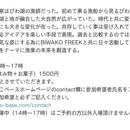
家はびわ湖の漁師だった。初めて乗る漁船から見るびわ
湖と地が融合した大自然が広がっていた。時代と共に変
にも大きな変化が在った。共存していく事は受け入れて
るアイデアを楽しい手段で表現。過去と比較するのでは
な姿にする為にBIWAKO FREEKと共に日々活動し
をテーマに漁業の未来を創造する。
4時〜17時　
飲み物＋お菓子）1500円
名とさせていただきます。
こベースホームページのcontact欄に参加希望者氏名
加希望と必ずご記入ください。
ko-base.com/contact
催中（14時〜17時）はご予約の方以外入場頂けません
　　