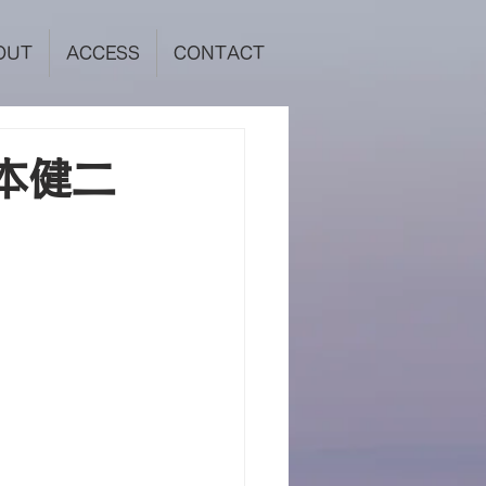
OUT
ACCESS
CONTACT
本健二