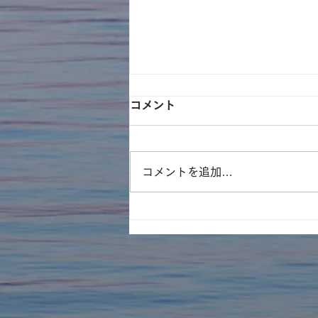
コメント
コメントを追加…
遊林会主催のそとイコ！川ガ
キ育成塾にてみんなで水族館