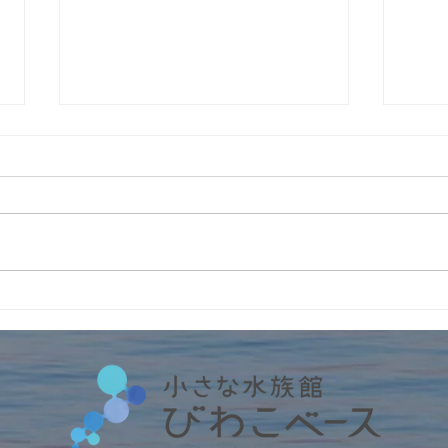
4周
インターンの受入2026年
No.6 筑波大学・フランス人
留学生アルノー君