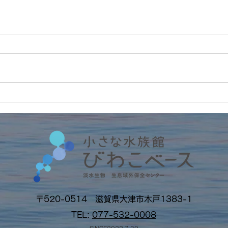
遊林会主催のそとイコ！川ガ
イン
キ育成塾にてみんなで水族館
No
留学
〒520-0514 滋賀県大津市木戸1383-1
TEL:
077-532-0008