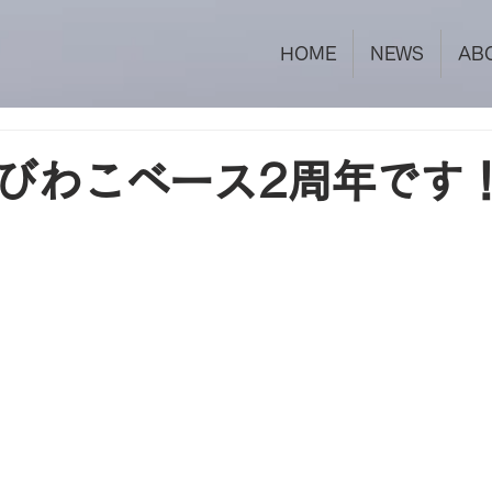
HOME
NEWS
AB
びわこベース2周年です