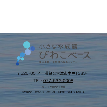
4周
インターンの受入2026年
No.6 筑波大学・フランス人
留学生アルノー君
〒520-0514 滋賀県大津市木戸1383-1
TEL:
077-532-0008
SINCE2022.7.30
©2022 BI
W
AKO BASE ALL RIGHTS RESERVED.