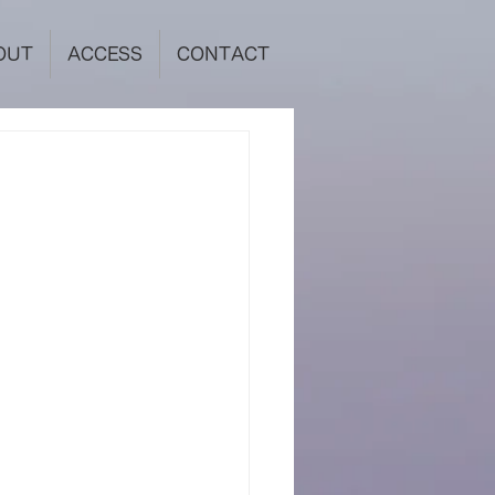
OUT
ACCESS
CONTACT
！