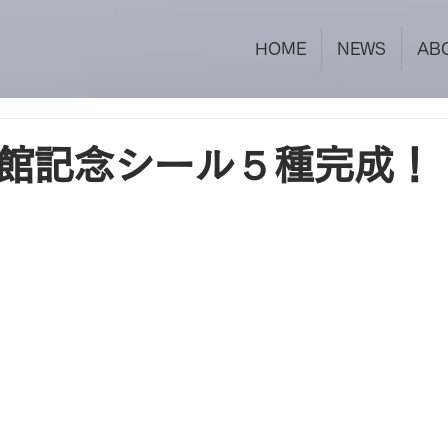
HOME
NEWS
AB
館記念シール５種完成！