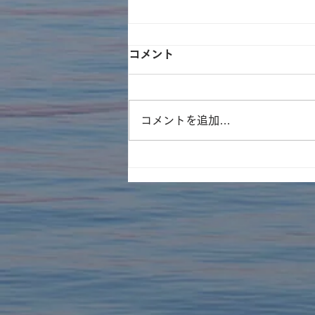
コメント
コメントを追加…
遊林会主催のそとイコ！川ガ
キ育成塾にてみんなで水族館