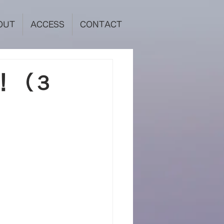
OUT
ACCESS
CONTACT
！（３