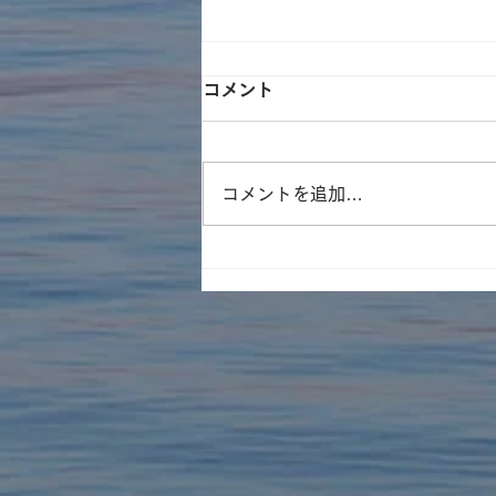
コメント
コメントを追加…
遊林会主催のそとイコ！川ガ
キ育成塾にてみんなで水族館