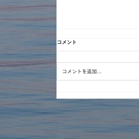
コメント
コメントを追加…
遊林会主催のそとイコ！川ガ
キ育成塾にてみんなで水族館