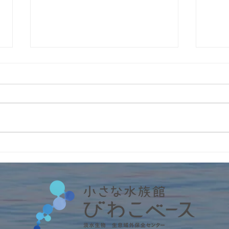
4周
インターンの受入2026年
No.6 筑波大学・フランス人
留学生アルノー君