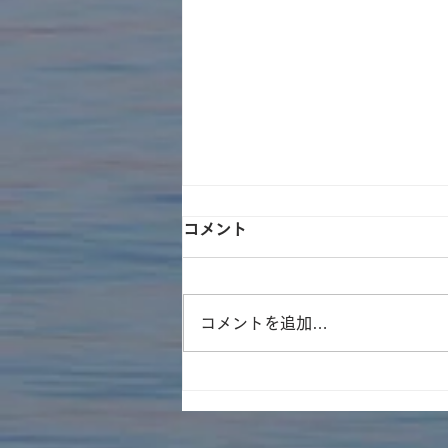
コメント
コメントを追加…
遊林会主催のそとイコ！川ガ
キ育成塾にてみんなで水族館