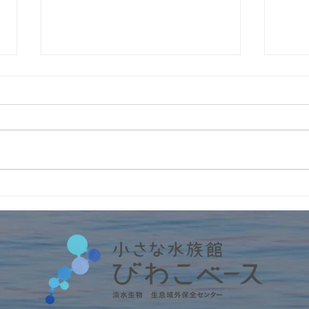
4周
インターンの受入2026年
No.6 筑波大学・フランス人
留学生アルノー君