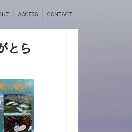
OUT
ACCESS
CONTACT
がとら