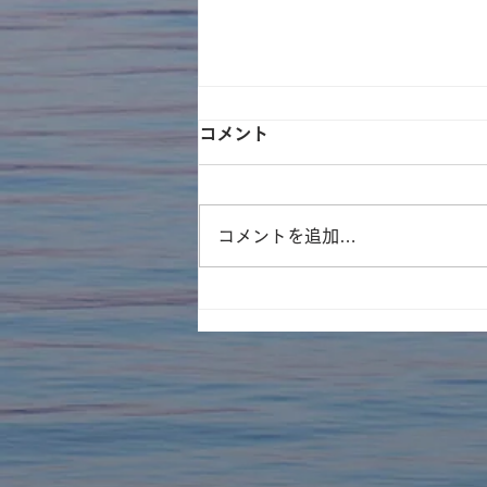
コメント
コメントを追加…
遊林会主催のそとイコ！川ガ
キ育成塾にてみんなで水族館