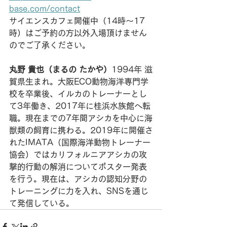
base.com/contact
サイエンスカフェ開催中（14時〜17
時）はご予約の方以外入場頂けません
のでご了承ください。
丸野 貴也（まるの たかや）
1994年 滋
賀県生まれ。大阪ECO動物海洋専門学
校を卒業後、イルカのトレーナーとし
て3年働き、2017年に桂浜水族館へ転
職。現在までの7年間アシカを中心に海
獣類の飼育に携わる。2019年に開催さ
れたIMATA（国際海洋動物トレーナー
協会）ではカリフォルニアアシカの攻
撃的行動の解消についてポスター発表
を行う。現在は、アシカの認知分野の
トレーニングに力を入れ、SNSを通じ
て発信している。