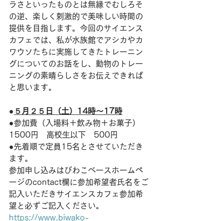
ラさといったものとは無縁でむしろそ
の逆、楽しく刺激的で美味しい時間の
提供を目指します。今回のサイエンス
カフェでは、私が水族館でアシカやカ
ワウソたちに実施してきたトレーニン
グについてのお話をし、動物のトレー
ニングの素晴らしさをお伝えできれば
と思います。
●
５月２５日（土）14時〜17時
●参加費（入場料＋飲み物＋お菓子）
1500円　高校生以下　500円
●先着順で定員15名とさせていただき
ます。
参加申し込みはびわこベースホームペ
ージのcontact欄に参加希望者氏名をご
記入いただきサイエンスカフェ参加希
望と必ずご記入ください。
https://www.biwako-