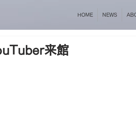
HOME
NEWS
AB
uTuber来館