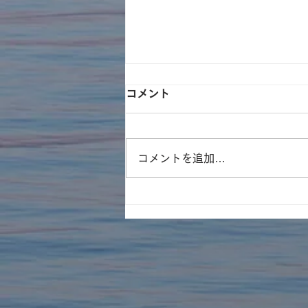
コメント
コメントを追加…
遊林会主催のそとイコ！川ガ
キ育成塾にてみんなで水族館