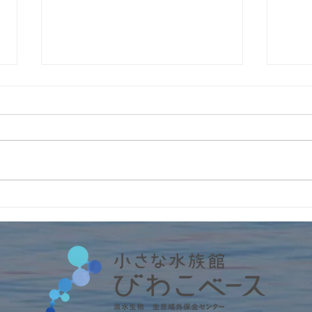
4周
インターンの受入2026年
No.6 筑波大学・フランス人
留学生アルノー君