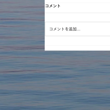
コメント
コメントを追加…
遊林会主催のそとイコ！川ガ
キ育成塾にてみんなで水族館