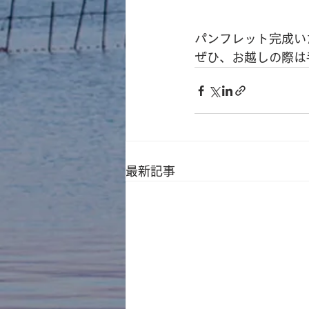
パンフレット完成い
ぜひ、お越しの際は
最新記事