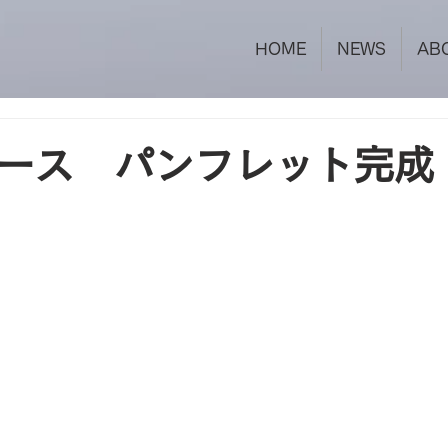
HOME
NEWS
AB
ース パンフレット完成