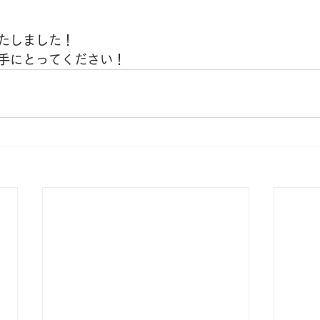
たしました！
手にとってください！