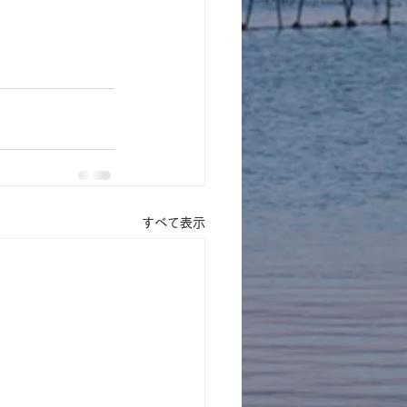
すべて表示