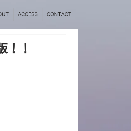
OUT
ACCESS
CONTACT
版！！