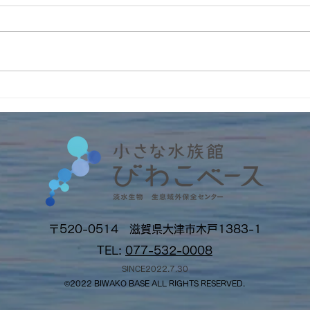
SmileKouei通信に掲載いた
旅す
だきました！
100
〒520-0514 滋賀県大津市木戸1383-1
TEL:
077-532-0008
SINCE2022.7.30
©2022 BI
W
AKO BASE ALL RIGHTS RESERVED.