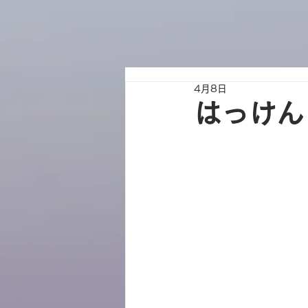
4月8日
はっけん