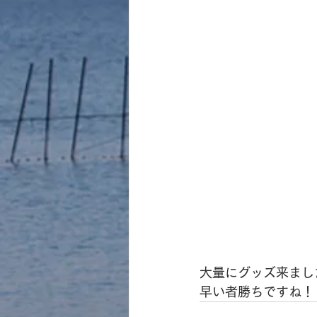
大量にグッズ来まし
早い者勝ちですね！